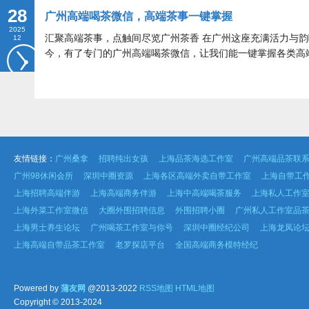
28
广州高端喝茶微信，高端茶事一键掌握
2025
汇聚高端茶事，点触间尽览广州茶香 在广州这座充满活力与
12
今，有了专门的广州高端喝茶微信，让我们能一键掌握各类高
友情链接：
广州桑拿
招聘纯出女孩
上海品茶海选工作室
广州高端品茶联
广州98休闲会所
深圳中圈资源
上海各区高端外卖自带工作室
上海自带工
上海招聘高端伴游
上海高端商务伴游
上海中高端喝茶服务
上海私人工作
上海外菜工作室微信
大圈外围招聘信息
外围招聘小圈
广州私人工作室品
上海男士养生论坛
广州喝茶工作室与你号
深圳中圈经纪公司
上海龙凤论
上海高端自带品茶工作室
老罗探店平台
全国高端商务模特经纪
Powered by
蒲友网
@2013-2022
RSS地图
HTML地图
Copyright
© 2013-2024